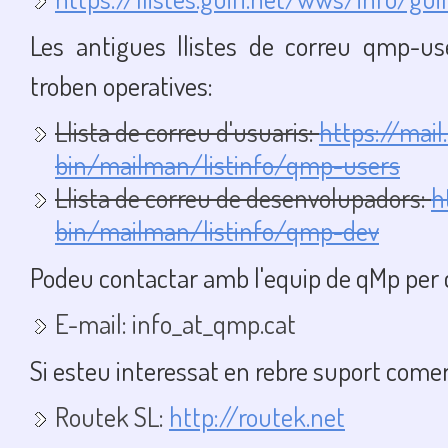
Les antigues llistes de correu qmp-u
troben operatives:
Llista de correu d'usuaris:
https://mail
bin/mailman/listinfo/qmp-users
Llista de correu de desenvolupadors:
h
bin/mailman/listinfo/qmp-dev
Podeu contactar amb l'equip de qMp per c
E-mail: info_at_qmp.cat
Si esteu interessat en rebre suport comer
Routek SL:
http://routek.net