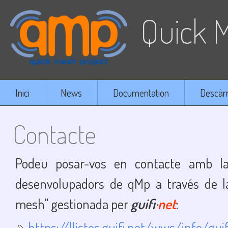
Quick M
Inici
News
Documentation
Descàr
Contacte
Podeu posar-vos en contacte amb la
desenvolupadors de qMp a través de la 
mesh" gestionada per
guifi·
net
:
https://llistes.guifi.net/wws/info/gu