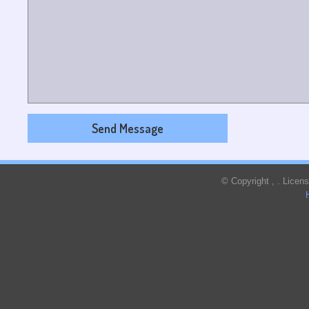
© Copyright
,
. Licen